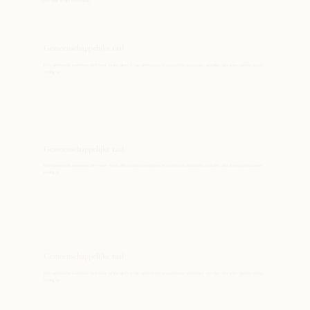
Voor wie is dit bedoeld?
Gemeenschappelijke taal
Een raamwerk waarnaar het hele team direct kan verwijzen, in concrete situaties, zonder dat een opfriscursus
nodig is.
Gemeenschappelijke taal
Een raamwerk waarnaar het hele team direct kan verwijzen, in concrete situaties, zonder dat een opfriscursus
nodig is.
Gemeenschappelijke taal
Een raamwerk waarnaar het hele team direct kan verwijzen, in concrete situaties, zonder dat een opfriscursus
nodig is.