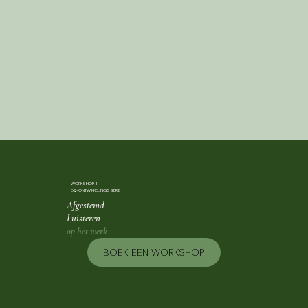
WORKSHOP 1 ·
EQ-ONTWIKKELINGSSERIE
Afgestemd
Luisteren
op het werk
BOEK EEN WORKSHOP