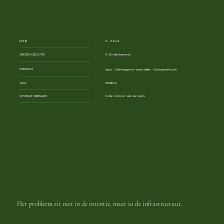
DUUR
2 - 2,5 uur
GROEPSGROOTTE
8-20 deelnemers
FORMAAT
Input · Oefeningen in tweetallen · Groepsreflectie
TAAL
ENGELS
OP MAAT GEMAAKT
In de context van uw team.
Het probleem zit niet in de intentie, maar in de infrastructuur.