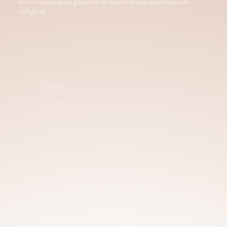
Een vierstappenplan gebaseerd op onderzoek naar psychologische
veiligheid.
Reguleren
Blijf kalm en beheerst vóór en tijdens een gesprek, zodat je daadwerkelijk kunt luisteren in plaats van alleen maar te
reageren.