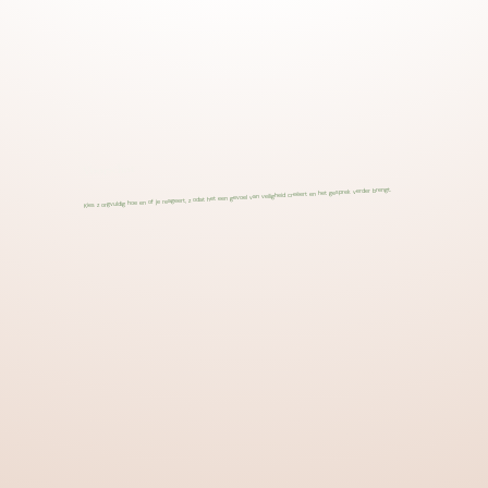
Voorschot
Kies zorgvuldig hoe en of je reageert, zodat het een gevoel van veiligheid creëert en het gesprek verder brengt.