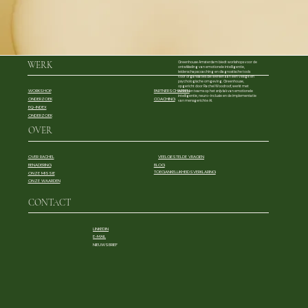
WERK
Greenhouse Amsterdam biedt workshops voor de
ontwikkeling van emotionele intelligentie,
leiderschapscoaching en diagnostische tools
voor organisaties die werken aan een veilige en
psychologische omgeving. Greenhouse,
opgericht door Rachel Woodroof, werkt met
WORKSHOP
PARTNERSCHAPPEN
leiders en teams op het snijvlak van emotionele
intelligentie, neuro-inclusie en de implementatie
ONDERZOEK
COACHING
van mensgerichte AI.
EQ-INDEX
ONDERZOEK
OVER
OVER RACHEL
VEELGESTELDE VRAGEN
BLOG
BENADERING
TOEGANKELIJKHEIDSVERKLARING
ONZE MISSIE
ONZE WAARDEN
CONTACT
LINKEDIN
E-MAIL
NIEUWSBRIEF