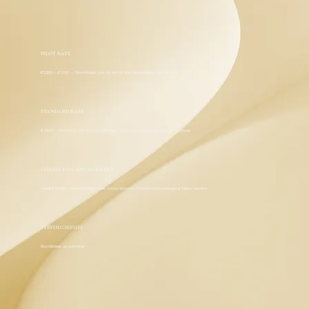
PILOT RATE
€1.250
—
€1.250 — Beschikbaar voor de eerste drie voorstellingen van de serie.
STANDARD RATE
€ 1.800
—
Workshop voor 6
tot
20 personen. Prijzen voor grotere groepen op aanvraag.
CONSULTING ENGAGEMENT
Vanaf € 5.000
— inclusief diagnostiek, cohortrapport en Edmondson Psychological Safety baseline
VERVOLGSESSIES
Beschikbaar op aanvraag.