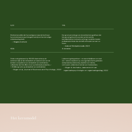
9/10
74%
Werknemers willen dat hun werkgever waarde hecht aan
Een groot percentage van de werknemers geeft aan dat
hun emotioneel en psychologisch welzijn en hen de nodige
het gevoel gehoord te worden op het werk de
ondersteuning biedt.
betrokkenheid en motivatie verhoogt, terwijl de meeste
professionals minder dan de helft onthouden van wat ze
– Niagara Institute
horen.
- Indeed Werkplekstudie 2024
400k
6 domeinen
Onderzoek gebaseerd op 400.000 observaties op de
Luisteren is gekoppeld aan – en waarschijnlijk een oorzaak
werkvloer wijst uit dat de kwaliteit van luisteren een van de
van – betere resultaten op zes organisatorische gebieden:
sterkste voorspellers is van de kwaliteit van werkrelaties –
werkprestaties, leiderschap, kwaliteit van relaties,
zelfs sterker dan het effect ervan op individuele prestaties. , r
vertrouwen, vakkennis en welzijn van medewerkers.
= .51 (effectgrootte op de kwaliteit van werkrelaties)
- Kluger & Itzchakov, Jaaroverzicht van
-
Kluger et al., Journal of Business and Psychology, 2023
organisatiepsychologie en organisatiegedrag, 2022
Het kernmodel