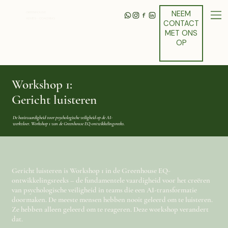
NEEM
GREENHOUSE
ADVIES · COACHING
CONTACT
MET ONS
OP
Workshop 1:
Gericht luisteren
De basisvaardigheid voor psychologische veiligheid op de AI-
werkvloer. Workshop 1 van de Greenhouse EQ-ontwikkelingsreeks.
Gericht luisteren is Workshop 1 in de Greenhouse EQ-
ontwikkelingsreeks – de fundamentele vaardigheid voor het creëren
van psychologische veiligheid in teams die een AI-transformatie
doormaken. De meeste mensen hebben nooit geleerd om te luisteren.
Ze hebben alleen geleerd om te reageren. Deze workshop verandert
dat.