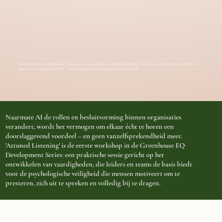
Gebruikmakend van Edmondsons onderzoek naar psychologische veiligheid, David Brooks' werk over afstemming en EY Global
Neuroinclusion-gegevens (2025) — dit is een leiderschapsvaardigheid, geen soft skill.
Naarmate AI de rollen en besluitvorming binnen organisaties
verandert, wordt het vermogen om elkaar écht te horen een
doorslaggevend voordeel – en geen vanzelfsprekendheid meer.
'Attuned Listening' is de eerste workshop in de Greenhouse EQ
Development Series: een praktische sessie gericht op het
ontwikkelen van vaardigheden, die leiders en teams de basis biedt
voor de psychologische veiligheid die mensen motiveert om te
presteren, zich uit te spreken en volledig bij te dragen.